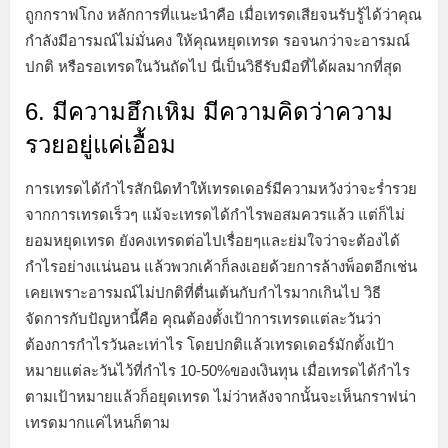
ถูกกราฟโกง หลักการที่แนะนำคือ เมื่อเทรดเสียจนรับรู้ได้ว่าคุณ
กำลังมีอารมณ์ไม่มั่นคง ให้คุณหยุดเทรด รอจนกว่าจะอารมณ์
ปกติ หรือรอเทรดในวันถัดไป นี่เป็นวิธีรับมือที่ได้ผลมากที่สุด
6. มีความฮึกเหิม มีความคิดว่าความ
รวยอยู่แค่เอื้อม
การเทรดได้กำไรสักนิดทำให้เทรดเดอร์มีความหวังว่าจะร่ำรวย
จากการเทรดเร็วๆ แม้จะเทรดได้กำไรพอสมควรแล้ว แต่ก็ไม่
ยอมหยุดเทรด ยังคงเทรดต่อไปเรื่อยๆและย่มใจว่าจะต้องได้
กำไรอย่างแน่นอน แล้วพวกเค้าก็ลงเอยด้วยการล้างพ็อตอีกเช่น
เคยเพราะอารมณ์ไม่ปกติที่ตื่นเต้นกับกำไรมากเกินไป วิธี
จัดการกับปัญหานี้คือ คุณต้องตั้งเป้าการเทรดแต่ละวันว่า
ต้องการกำไรวันละเท่าไร โดยปกติแล้วเทรดเดอร์มักตั้งเป้า
หมายแต่ละวันไว้ที่กำไร 10-50%ของเงินทุน เมื่อเทรดได้กำไร
ตามเป้าหมายแล้วก็อยุดเทรด ไม่ว่าหลังจากนั้นจะเห็นกราฟน่า
เทรดมากแค่ไหนก็ตาม