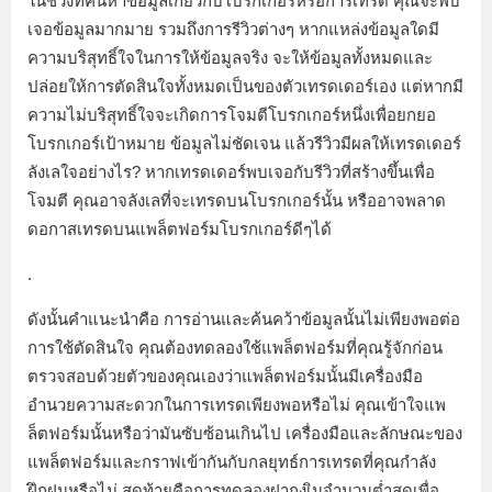
ในช่วงที่ค้นหาข้อมูลเกี่ยวกับโบรกเกอร์หรือการเทรด คุณจะพบ
เจอข้อมูลมากมาย รวมถึงการรีวิวต่างๆ หากแหล่งข้อมูลใดมี
ความบริสุทธิ์ใจในการให้ข้อมูลจริง จะให้ข้อมูลทั้งหมดและ
ปล่อยให้การตัดสินใจทั้งหมดเป็นของตัวเทรดเดอร์เอง แต่หากมี
ความไม่บริสุทธิ์ใจจะเกิดการโจมตีโบรกเกอร์หนึ่งเพื่อยกยอ
โบรกเกอร์เป้าหมาย ข้อมูลไม่ชัดเจน แล้วรีวิวมีผลให้เทรดเดอร์
ลังเลใจอย่างไร? หากเทรดเดอร์พบเจอกับรีวิวที่สร้างขึ้นเพื่อ
โจมตี คุณอาจลังเลที่จะเทรดบนโบรกเกอร์นั้น หรืออาจพลาด
ดอกาสเทรดบนแพล็ตฟอร์มโบรกเกอร์ดีๆได้
.
ดังนั้นคำแนะนำคือ การอ่านและค้นคว้าข้อมูลนั้นไม่เพียงพอต่อ
การใช้ตัดสินใจ คุณต้องทดลองใช้แพล็ตฟอร์มที่คุณรู้จักก่อน
ตรวจสอบด้วยตัวของคุณเองว่าแพล็ตฟอร์มนั้นมีเครื่องมือ
อำนวยความสะดวกในการเทรดเพียงพอหรือไม่ คุณเข้าใจแพ
ล็ตฟอร์มนั้นหรือว่ามันซับซ้อนเกินไป เครื่องมือและลักษณะของ
แพล็ตฟอร์มและกราฟเข้ากันกับกลยุทธ์การเทรดที่คุณกำลัง
ฝึกฝนหรือไม่ สุดท้ายคือการทดลองฝากงเินจำนวนต่ำสุดเพื่อ