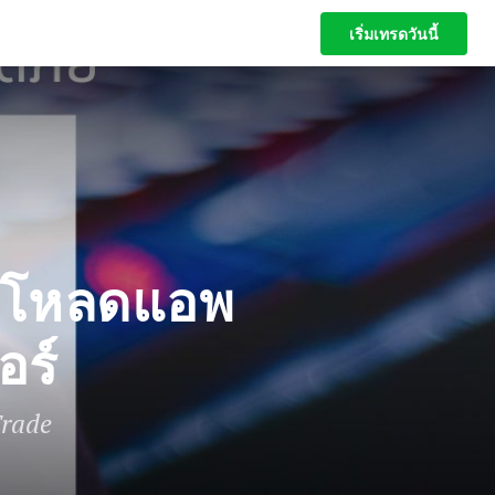
เริ่มเทรดวันนี้
เริ่มเทรดวันนี้
์โหลดแอพ
อร์
Trade