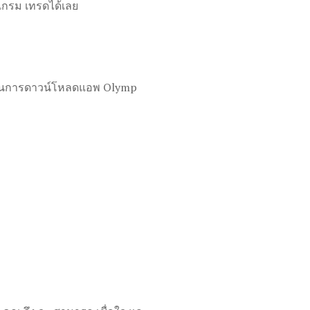
แกรม เทรดได้เลย
ดภัยในการดาวน์โหลดแอพ Olymp