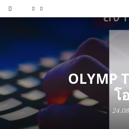
OLYMP T
โอ
24.0