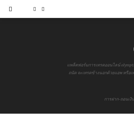
แพล็ตฟอร์มการเทรดออนไลน์ olymptr
ถนัด จะเทรดข้างนอกด้วยแอพ หรือเ
การฝาก-ถอนเงิน