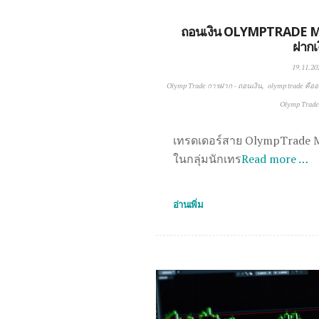
ถอนเงิน OLYMPTRADE ME
ฝากเ
19.11.20
Olymp Trade การฝาก - ถอนเงิน
olymp trade คือ
Olymp Trade 
เทรดเดอร์สาย OlympTrade M
ในกลุ่มนักเทร
Read more …
อ่านเพิ่ม