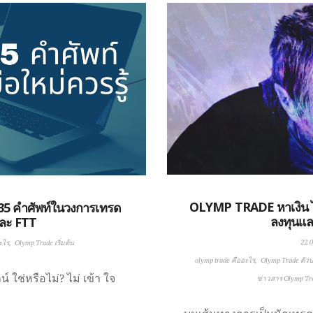
OLYMP TRADE หาเงิน ได
35 คำศัพท์ในวงการเทรด
ลงทุนแล
ละ FTT
22.0
ะไร
Olymp Trade เริ่มต้น
olymp trade คืออะไร
Olymp Trade ตัวบ่
์ ใช่หรือไม่? ไม่ เข้า ใจ
ข่าวสาร Olymp Tr