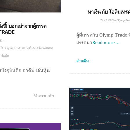
หาเงิน กับ โอลิมเทร
22.12.2020
—
Olymp Trad
่งนี้! บอกเล่าจากผู้เทรด
TRADE
ผู้ที่เทรดกับ Olymp Trade 
20
—
เทรดมา
Read more …
ะไร
Olymp Trade ตัวบ่งชี้และเครื่องมือเทรด
เริ่มต้น
อ่านเพิ่ม
ปัจจุบันคือ อาชีพ เล่นหุ้น
18 ความเห็น