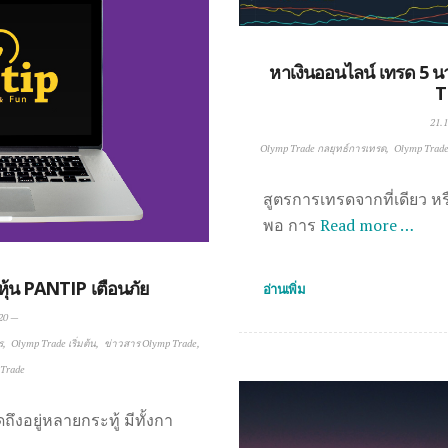
หาเงินออนไลน์ เทรด 5 
T
21.1
Olymp Trade กลยุทธ์การเทรด
Olymp Trade 
สูตรการเทรดจากที่เดียว หรื
พอ การ
Read more …
้น PANTIP เตือนภัย
อ่านเพิ่ม
20
—
ร
Olymp Trade เริ่มต้น
ข่าวสาร Olymp Trade
 Trade
ถึงอยู่หลายกระทู้ มีทั้งกา