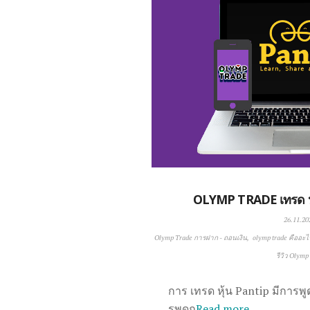
OLYMP TRADE เทรด หุ
26.11.20
Olymp Trade การฝาก - ถอนเงิน
olymp trade คืออะไ
รีวิว Olymp
การ เทรด หุ้น Pantip มีการพูด
รพูดถ
Read more …