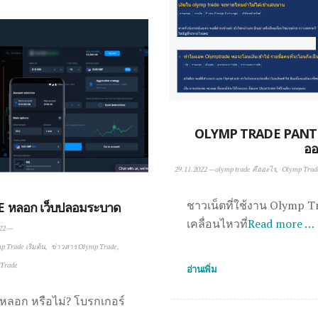
OLYMP TRADE PANTIP 
ออ
29.11.2022
—
olymp trade คืออะไร
Olymp Trade 
ชาวเน็ตที่ใช้งาน Olymp T
 หลอก เว็บปลอมระบาด
เคลื่อนไหวที่
Read more …
22
—
p Trade เริ่มต้น
ข่าวสาร Olymp Trade
 Trade
อ่านเพิ่ม
หลอก หรือไม่? โบรกเกอร์